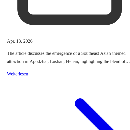
Apr. 13, 2026
The article discusses the emergence of a Southeast Asian-themed
attraction in Apodzhai, Lushan, Henan, highlighting the blend of
cultures it offers while questioning the authenticity and sustainabili
Weiterlesen
of such themed tourism projects.