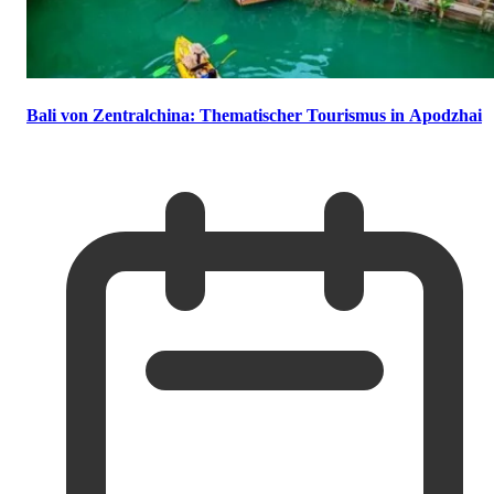
Bali von Zentralchina: Thematischer Tourismus in Apodzhai