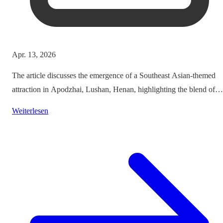
Apr. 13, 2026
The article discusses the emergence of a Southeast Asian-themed
attraction in Apodzhai, Lushan, Henan, highlighting the blend of
cultures it offers while questioning the authenticity and sustainabili
Weiterlesen
of such themed tourism projects.