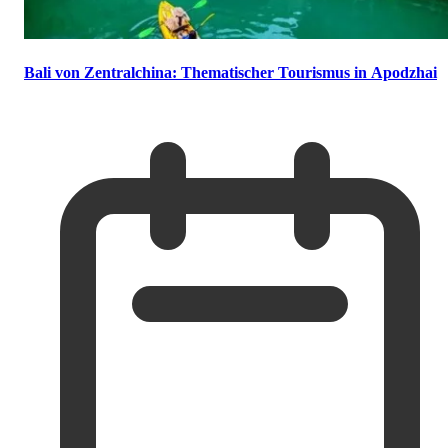
Bali von Zentralchina: Thematischer Tourismus in Apodzhai