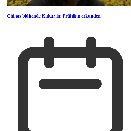
Chinas blühende Kultur im Frühling erkunden