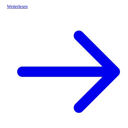
cultures it offers while questioning the authenticity and sustainabili
Weiterlesen
of such themed tourism projects.