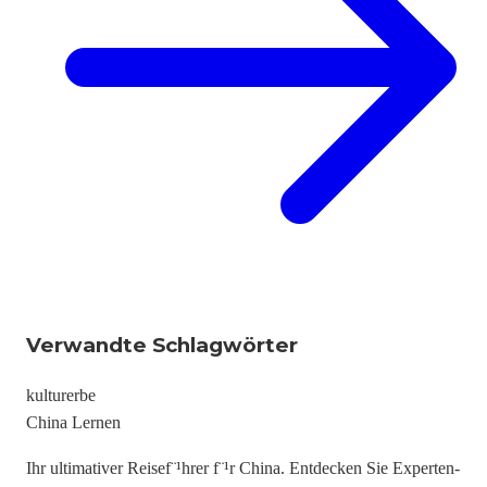
Verwandte Schlagwörter
kultur
erbe
China Lernen
Ihr ultimativer Reisef¨¹hrer f¨¹r China. Entdecken Sie Experten-