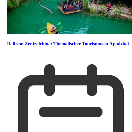
Bali von Zentralchina: Thematischer Tourismus in Apodzhai