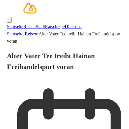
Startseite
Reisen
Stadt
Ratschl?ge
Über uns
Startseite
›
Reisen
›
Alter Vater Tee treibt Hainan Freihandelsport
voran
Alter Vater Tee treibt Hainan
Freihandelsport voran