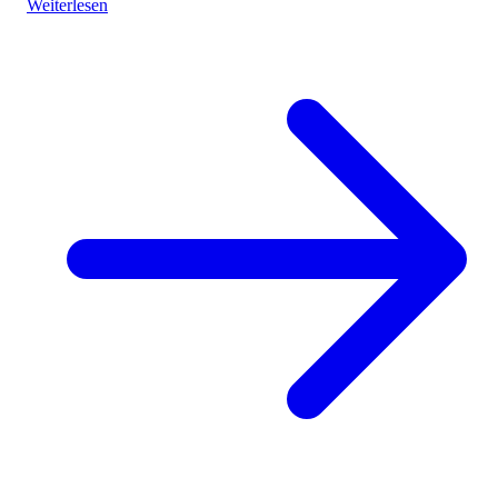
Weiterlesen
of such themed tourism projects.